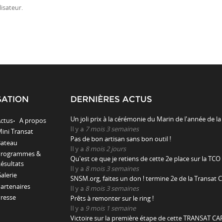
isateur.
GATION
DERNIÈRES ACTUS
Un joli prix à la cérémonie du Marin de l'année de la
ctus
A propos
Il y a
7 mois 3 semaines
ini Transat
Pas de bon artisan sans bon outil !
ateau
Il y a
8 mois 2 jours
Programmes &
Qu'est ce que je retiens de cette 2e place sur la TCO 
ésultats
Il y a
8 mois 3 semaines
alerie
SNSM.org, faites un don ! termine 2e de la Transat C
artenaires
Il y a
8 mois 3 semaines
resse
Prêts à remonter sur le ring !
Il y a
9 mois 1 semaine
Victoire sur la première étape de cette TRANSAT CAF