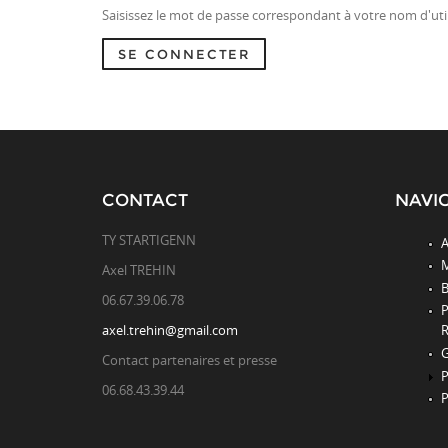
Saisissez le mot de passe correspondant à votre nom d'util
SE CONNECTER
CONTACT
NAVI
TY STARTIGENN
A
M
Axel TREHIN
B
06.67.39.06.78
axel.trehin@gmail.com
R
G
Contact partenaires et presse
P
06.68.43.39.44
P