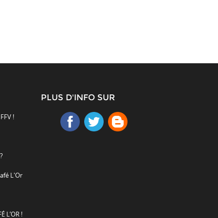
PLUS D'INFO SUR
 FFV !
?
afé L'Or
É L’OR !