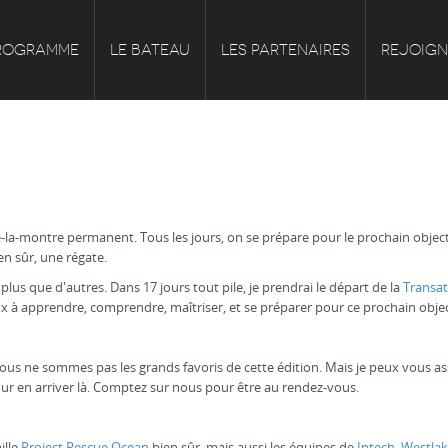
ROGRAMME
LE BATEAU
LES PARTENAIRES
REJOIG
e-la-montre permanent. Tous les jours, on se prépare pour le prochain object
en sûr, une régate.
lus que d'autres. Dans 17 jours tout pile, je prendrai le départ de la
Transat
ux à apprendre, comprendre, maîtriser, et se préparer pour ce prochain obje
ous ne sommes pas les grands favoris de cette édition. Mais je peux vous assu
r en arriver là. Comptez sur nous pour être au rendez-vous.
ille
Project Rescue Ocean
bien sûr, mais aussi les équipes de
Intech
,
Westlak