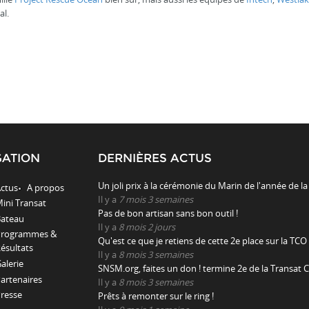
al.
GATION
DERNIÈRES ACTUS
Un joli prix à la cérémonie du Marin de l'année de la
ctus
A propos
Il y a
7 mois 3 semaines
ini Transat
Pas de bon artisan sans bon outil !
ateau
Il y a
8 mois 2 jours
Programmes &
Qu'est ce que je retiens de cette 2e place sur la TCO 
ésultats
Il y a
8 mois 3 semaines
alerie
SNSM.org, faites un don ! termine 2e de la Transat C
artenaires
Il y a
8 mois 3 semaines
resse
Prêts à remonter sur le ring !