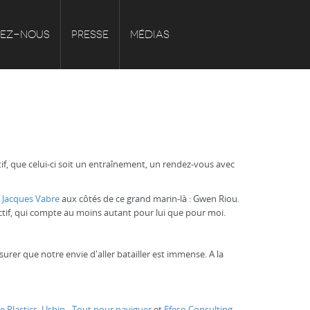
NEZ-NOUS
PRESSE
MÉDIAS
if, que celui-ci soit un entraînement, un rendez-vous avec
 Jacques Vabre
aux côtés de ce grand marin-là : Gwen Riou.
ctif, qui compte au moins autant pour lui que pour moi.
rer que notre envie d'aller batailler est immense. A la
e Plastics
,
Uship - Tout pour naviguer
et
Efeso Consulting
.