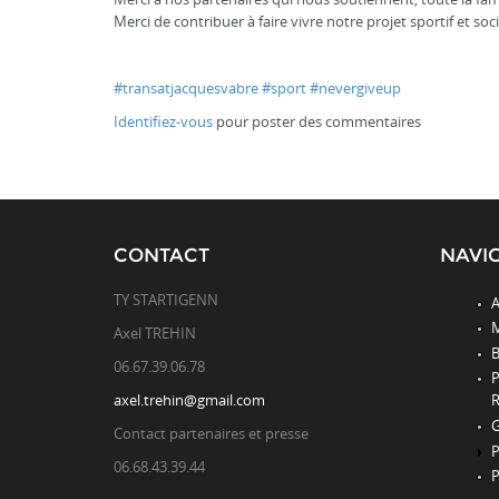
Merci de contribuer à faire vivre notre projet sportif et soci
#transatjacquesvabre
#sport
#nevergiveup
Identifiez-vous
pour poster des commentaires
CONTACT
NAVI
TY STARTIGENN
A
M
Axel TREHIN
B
06.67.39.06.78
axel.trehin@gmail.com
R
G
Contact partenaires et presse
P
06.68.43.39.44
P