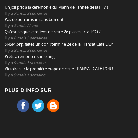
Un joli prix à la cérémonie du Marin de l'année de la FFV !
Il y a
7 mois 3 semaines
Pas de bon artisan sans bon outil !
Il y a
8 mois 22 min
Qu'est ce que je retiens de cette 2e place sur la TCO ?
Il y a
8 mois 3 semaines
SNSM.org, faites un don ! termine 2e de la Transat Café L'Or
Il y a
8 mois 3 semaines
Prêts à remonter sur le ring !
Il y a
9 mois 1 semaine
Victoire sur la première étape de cette TRANSAT CAFÉ L’OR !
Il y a
9 mois 1 semaine
PLUS D'INFO SUR