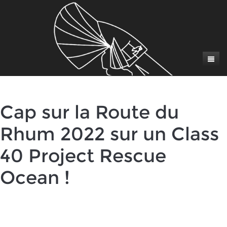
Actus
Le skipper
Cap sur la Route du
Programme
Un automne en contre-la-montre
Le bateau
Les partenaires
Rejoignez-nous
Mad Max
Presse
Médias
Rhum 2022 sur un Class
40 Project Rescue
Ocean !