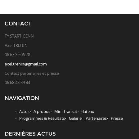
CONTACT
TY STARTIGENN
Axel TREHIN
06.67.39.06.78
axel.trehin@gmail.com
Contact partenaires et presse
06.68.43.39.44
NAVIGATION
Actus
A propos
Mini Transat
Bateau
Programmes & Résultats
Galerie
Partenaires
Presse
DERNIÈRES ACTUS