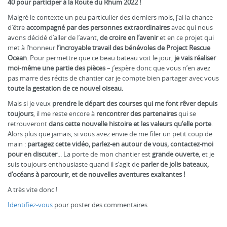
40 pour participer à la Route du Rhum 2022 !
Malgré le contexte un peu particulier des derniers mois, j’ai la chance
d’être
accompagné par des personnes extraordinaires
avec qui nous
avons décidé d’aller de l’avant,
de croire en l’avenir
et en ce projet qui
met à l’honneur
l’incroyable travail des bénévoles de Project Rescue
Ocean
. Pour permettre que ce beau bateau voit le jour,
je vais réaliser
moi-même une partie des pièces
– j’espère donc que vous n’en avez
pas marre des récits de chantier car je compte bien partager avec vous
toute la gestation de ce nouvel oiseau.
Mais si je veux
prendre le départ des courses qui me font rêver depuis
toujours
, il me reste encore à
rencontrer des partenaires
qui se
retrouveront
dans cette nouvelle histoire et les valeurs qu’elle porte
.
Alors plus que jamais, si vous avez envie de me filer un petit coup de
main :
partagez cette vidéo, parlez-en autour de vous, contactez-moi
pour en discuter
... La porte de mon chantier est
grande ouverte
, et je
suis toujours enthousiaste quand il s’agit de
parler de jolis bateaux,
d’océans à parcourir, et de nouvelles aventures exaltantes !
A très vite donc !
Identifiez-vous
pour poster des commentaires